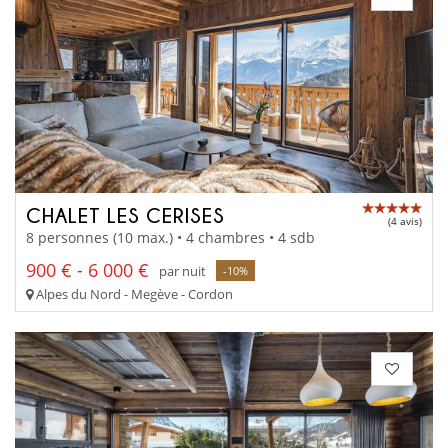
CHALET LES CERISES
(4 avis)
8 personnes (10 max.) • 4 chambres • 4 sdb
900 € - 6 000 €
par nuit
-10%
Alpes du Nord - Megève - Cordon