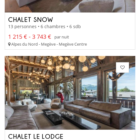
CHALET SNOW
13 personnes • 6 chambres • 6 sdb
1 215 € - 3 743 €
par nuit
Alpes du Nord - Megève - Megève Centre
CHALET LE LODGE