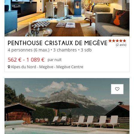
PENTHOUSE CRISTAUX DE MEGÈVE
(2 avis)
4 personnes (6 max.) • 3 chambres • 3 sdb
562 € - 1 089 €
par nuit
Alpes du Nord - Megève - Megève Centre