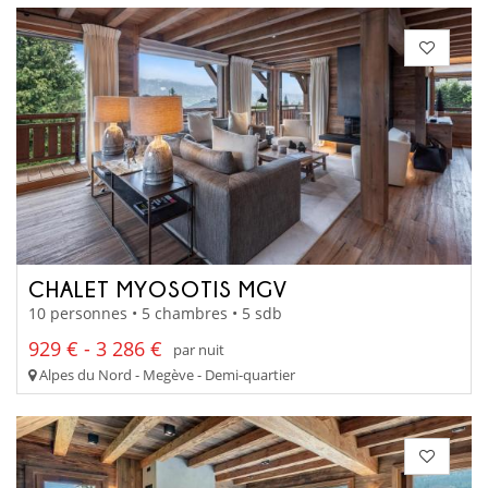
CHALET MYOSOTIS MGV
10 personnes • 5 chambres • 5 sdb
929 € - 3 286 €
par nuit
Alpes du Nord - Megève - Demi-quartier