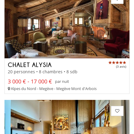
CHALET ALYSIA
(3 avis)
20 personnes • 8 chambres • 8 sdb
3 000 € - 17 000 €
par nuit
Alpes du Nord - Megève - Megève Mont d'Arbois