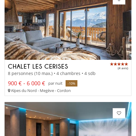
CHALET LES CERISES
(4 avis)
8 personnes (10 max.) • 4 chambres • 4 sdb
900 € - 6 000 €
par nuit
-10%
Alpes du Nord - Megève - Cordon