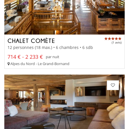
CHALET COMÈTE
(1 avis)
12 personnes (18 max.) • 6 chambres • 6 sdb
714 € - 2 233 €
par nuit
Alpes du Nord - Le Grand-Bornand