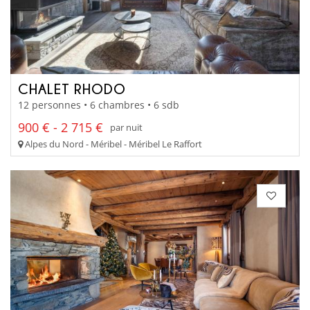
CHALET RHODO
12 personnes • 6 chambres • 6 sdb
900 € - 2 715 €
par nuit
Alpes du Nord - Méribel - Méribel Le Raffort