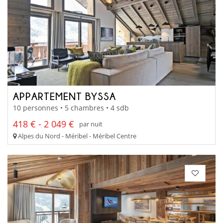
APPARTEMENT BYSSA
10 personnes • 5 chambres • 4 sdb
418 € - 2 049 €
par nuit
Alpes du Nord - Méribel - Méribel Centre