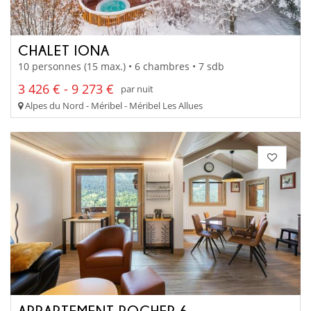
CHALET IONA
10 personnes (15 max.) • 6 chambres • 7 sdb
3 426 € - 9 273 €
par nuit
Alpes du Nord - Méribel - Méribel Les Allues
APPARTEMENT ROCHER 6