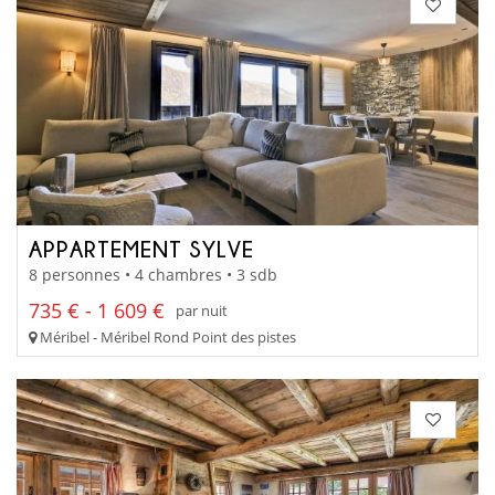
APPARTEMENT SYLVE
8 personnes • 4 chambres • 3 sdb
735 € - 1 609 €
par nuit
Méribel - Méribel Rond Point des pistes