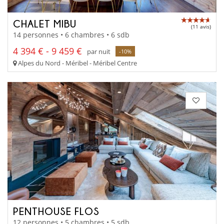
CHALET MIBU
(11 avis)
14 personnes • 6 chambres • 6 sdb
4 394 € - 9 459 €
par nuit
-10%
Alpes du Nord - Méribel - Méribel Centre
PENTHOUSE FLOS
12 personnes • 5 chambres • 5 sdb