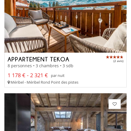
APPARTEMENT TEKOA
(2 avis)
8 personnes • 3 chambres • 3 sdb
1 178 € - 2 321 €
par nuit
Méribel - Méribel Rond Point des pistes