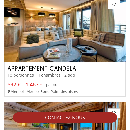
APPARTEMENT CANDELA
10 personnes • 4 chambres • 2 sdb
592 € - 1 467 €
par nuit
Méribel - Méribel Rond Point des pistes
CONTACTEZ-NOUS