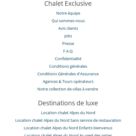
Chalet Exclusive
d'activités à explorer dans cette station de renommée mondiale.
Notre équipe
Courchevel 1850 est bien plus qu'une simple destination de ski ; c'est
un véritable mode de vie, mariant à la perfection luxe, sport et nature.
Qui sommes-nous
Avis clients
Jobs
A l'extérieur
Presse
Balcon
F.A.Q.
A proximité
Confidentialité
Départ et retour ski aux pieds
Conditions générales
Pistes de ski accessibles à pied
Ski in
Conditions Générales d'Assurance
Ski in - Ski out
​Agences & Tours opérateurs
Ski out
Notre collection de villas à vendre
Cuisine & Electro-Ménager
Buanderie
Destinations de luxe
Cuisine équipée
Location chalet Alpes du Nord
Enfants
Location chalet Alpes du Nord Sans service de restauration
Enfants bienvenus
Location chalet Alpes du Nord Enfants bienvenus
Lit bébé
Location chalet Alpes du Nord Au pied des pistes