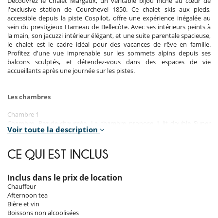
Découvrez le Chalet Margaux, un véritable bijou niché au cœur de
l'exclusive station de Courchevel 1850. Ce chalet skis aux pieds,
accessible depuis la piste Cospilot, offre une expérience inégalée au
sein du prestigieux Hameau de Bellecôte. Avec ses intérieurs peints à
la main, son jacuzzi intérieur élégant, et une suite parentale spacieuse,
le chalet est le cadre idéal pour des vacances de rêve en famille.
Profitez d'une vue imprenable sur les sommets alpins depuis ses
balcons sculptés, et détendez-vous dans des espaces de vie
accueillants après une journée sur les pistes.
Les chambres
Chambre 1
Chambre, Rez-de-chaussée. La chambre propose 1 lit double Super
Voir toute la description
king size transformable en lits twin. Salle de bain attenante, avec
baignoire avec pommeau de douche. WC séparés. La chambre inclut
également : sèche-cheveux.
CE QUI EST INCLUS
Chambre 2
Chambre, 2ème étage. La chambre propose 1 lit double Super king
Inclus dans le prix de location
size. Salle de bain attenante, avec baignoire, douche. WC dans la salle
Chauffeur
de bain. La chambre inclut également : sèche-cheveux.
Afternoon tea
Bière et vin
Chambre 3
Boissons non alcoolisées