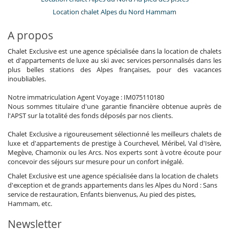
Equipement, installations, évènements
Location chalet Alpes du Nord Hammam
Coffre fort
Loisirs, bien-être & activités sportives
A propos
Accès internet (wifi)
Chalet Exclusive est une agence spécialisée dans la location de chalets
Bar
et d'appartements de luxe au ski avec services personnalisés dans les
Cartes et jeux de société
plus belles stations des Alpes françaises, pour des vacances
Ski room
inoubliables.
TV
Notre immatriculation Agent Voyage : IM075110180
Personnel
Nous sommes titulaire d'une garantie financière obtenue auprès de
Chalet avec personnel de maison
l'APST sur la totalité des fonds déposés par nos clients.
Chef
Chalet Exclusive a rigoureusement sélectionné les meilleurs chalets de
Pour vos repas
luxe et d'appartements de prestige à Courchevel, Méribel, Val d'Isère,
Chef/cuisinier sur demande (réservation requise)
Megève, Chamonix ou les Arcs. Nos experts sont à votre écoute pour
Maison avec service de demi-pension
concevoir des séjours sur mesure pour un confort inégalé.
Service du petit-déjeuner
Chalet Exclusive est une agence spécialisée dans la location de chalets
Pour votre confort et votre agrément
d'exception et de grands appartements dans les Alpes du Nord : Sans
Bureau
service de restauration, Enfants bienvenus, Au pied des pistes,
Cheminée
Hammam, etc.
Garage ou place de parking privé
Jacuzzi intérieur
Newsletter
Netflix