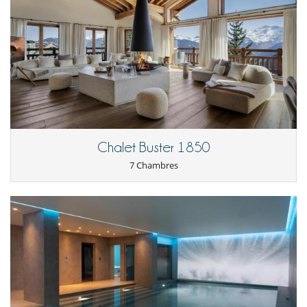
Personnel & Services
- Toute demande de modification et d'annulation doit être adressée
par email
Vous bénéficierez d'un service de conciergerie exceptionnel, d'un
- Les conditions d'annulation s'appliquent en référence à l'heure locale
minibus dédié et d'un chauffeur.
de la maison
- L'acompte de réservation n'est jamais remboursé en cas
Le prix comprend :
d'annulation.
- Service de minibus privé*
- Annulation à moins de
56 Jours
avant l'arrivée :
40 %
du montant
- Service d'ajustement des skis et des chaussures dans le chalet
total de la réservation est dû à Villanovo.
- Petit-déjeuner fraîchement préparé, thé l'après-midi tous les jours
- Annulation à moins de
42 Jours
avant l'arrivée :
50 %
du montant
- Canapés avant le dîner suivis de magnifiques dîners préparés par
total de la réservation est dû à Villanovo.
votre chef (5 nuits)
- Annulation à moins de
28 Jours
avant l'arrivée :
100 %
du montant
- Champagne à volonté à tout moment
Chalet Buster 1850
total de la réservation est dû à Villanovo.
- Vins fins en bouteille provenant de châteaux et de domaines
- Non présentation (No show)
100 %
du montant total de la
7 Chambres
- Votre forfait de remontées mécaniques vous attend à votre arrivée
réservation est dû à Villanovo
(coût du forfait non inclus dans le prix)
- Linge de maison de haute qualité et serviettes moelleuses
- Changement des serviettes en milieu de semaine
- Couettes en duvet d'oie
- Deux oreillers pour chaque client
- Peignoirs et chaussons de luxe
- Articles de toilette L'Occitane
- Fleurs fraîches et magazines
- Bar gratuit avec vin, bière, spiritueux et boissons non alcoolisées
- Service de blanchisserie personnel