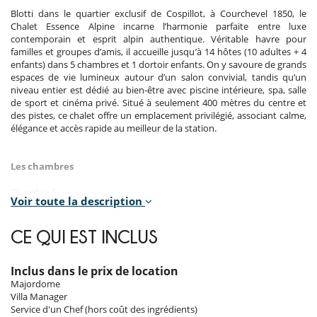
Blotti dans le quartier exclusif de Cospillot, à Courchevel 1850, le
Chalet Essence Alpine incarne l’harmonie parfaite entre luxe
contemporain et esprit alpin authentique. Véritable havre pour
familles et groupes d’amis, il accueille jusqu’à 14 hôtes (10 adultes + 4
enfants) dans 5 chambres et 1 dortoir enfants. On y savoure de grands
espaces de vie lumineux autour d’un salon convivial, tandis qu’un
niveau entier est dédié au bien-être avec piscine intérieure, spa, salle
de sport et cinéma privé. Situé à seulement 400 mètres du centre et
des pistes, ce chalet offre un emplacement privilégié, associant calme,
élégance et accès rapide au meilleur de la station.
Les chambres
Chambre 1
Voir toute la description
Chambre, Rez-de-chaussée. La chambre propose 1 lit double 180 cm
transformable en lits twin. Salle de bain privée, avec douche.
CE QUI EST INCLUS
Chambre 2
Chambre, 1er étage. La chambre propose 1 lit double 160 cm
transformable en lits twin. Salle de bain privée, avec douche.
Inclus dans le prix de location
Majordome
Chambre 3
Villa Manager
Chambre de maître, 1er étage. La chambre propose 1 lit double 180
Service d'un Chef (hors coût des ingrédients)