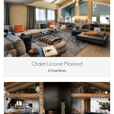
- Chef : en demi-pension 8h/jour (Nourriture et boisson ne sont pas
- Les conditions d'annulation s'appliquent en référence à l'heure locale
incluses)
de la maison
- Femme de ménage : ménage quotidien et service de couverture
- L'acompte de réservation n'est jamais remboursé en cas
quotidien - Changement de drap milieu de séjour
d'annulation.
- Chauffeur : en station Mercedes Class V (9h-19h uniquement dans la
- Annulation à moins de
45 Jours
avant l'arrivée :
100 %
du montant
station de Courchevel)
total de la réservation est dû à Villanovo.
- Conciergerie : Notre service de conciergerie vous assistera pou vos
- Non présentation (No show)
100 %
du montant total de la
réservations de restaurants, l'organisation d'activités sur mesure, vos
réservation est dû à Villanovo
transferts privés, ainsi que pour toute demande tout au long de votre
séjour
Situation
Chalet Licorne Moriond
Situé dans le très recherché quartier de Cospillot, ce bienboffre
6 Chambres
tranquillité et accès rapide : à 400 mètres du centre de Courchevel
1850, de ses commerces, restaurants et des pistes. Vous serez donc
idéalement placé pour profiter à la fois des plaisirs du ski, du shopping,
de la gastronomie et de la vie animée de la station, tout en bénéficiant
de la quiétude de votre refuge privé.
A l'extérieur
Terrasse(s)