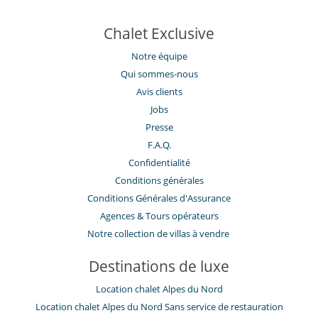
Système de sécurité piscine
Chalet Exclusive
Personnel
Chef
Notre équipe
Femme de ménage
Majordome
Qui sommes-nous
Propriété avec du personnel
Avis clients
Pour vos repas
Jobs
Maison avec service de demi-pension
Presse
F.A.Q.
Pour votre confort et votre agrément
Cheminée
Confidentialité
Garage ou place de parking privé
Conditions générales
Jacuzzi intérieur
Conditions Générales d'Assurance
​Agences & Tours opérateurs
Notre collection de villas à vendre
Destinations de luxe
Location chalet Alpes du Nord
Location chalet Alpes du Nord Sans service de restauration