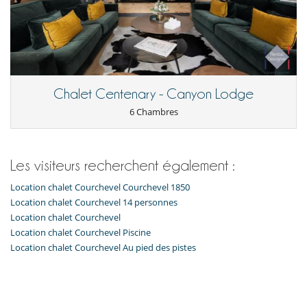
A proximité
Pistes à moins de 500 m
Cuisine & Electro-Ménager
Cuisine équipée
Cuisine indépendante
Chalet Centenary - Canyon Lodge
Enfants
6 Chambres
Enfants bienvenus
Equipement, installations, évènements
Ascenseur
Les visiteurs recherchent également :
Cave à vin
Coffre fort
Location chalet Courchevel Courchevel 1850
Loisirs, bien-être & activités sportives
Location chalet Courchevel 14 personnes
Bar
Location chalet Courchevel
Hammam
Location chalet Courchevel Piscine
Piscine intérieure chauffée
Location chalet Courchevel Au pied des pistes
Salle de cinéma
Salle de massage
Salle de sport
Sauna
Ski room