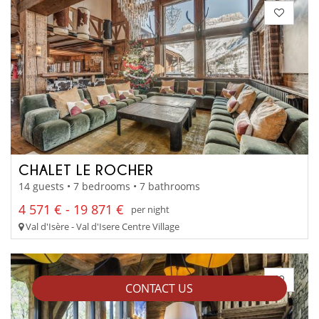
CHALET LE ROCHER
14 guests • 7 bedrooms • 7 bathrooms
4 571 € - 19 871 €
per night
Val d'Isère - Val d'Isere Centre Village
CONTACT US