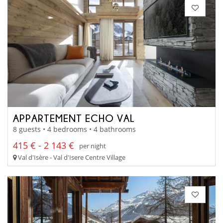
APPARTEMENT ECHO VAL
8 guests • 4 bedrooms • 4 bathrooms
415 € - 2 143 €
per night
Val d'Isère - Val d'Isere Centre Village