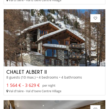
CHALET ALBERT II
8 guests (10 max.) • 4 bedrooms • 4 bathrooms
1 564 € - 3 629 €
per night
Val d'Isère - Val d'Isere Centre Village