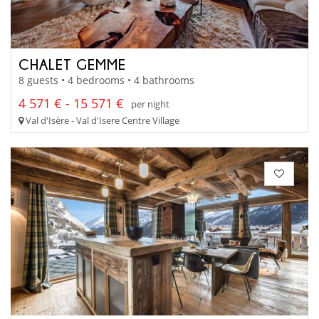
CHALET GEMME
8 guests • 4 bedrooms • 4 bathrooms
4 571 € - 15 571 €
per night
Val d'Isère - Val d'Isere Centre Village