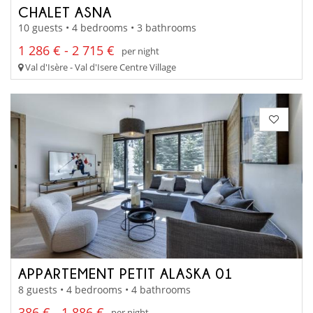
CHALET ASNA
10 guests • 4 bedrooms • 3 bathrooms
1 286 € - 2 715 €
per night
Val d'Isère - Val d'Isere Centre Village
APPARTEMENT PETIT ALASKA 01
8 guests • 4 bedrooms • 4 bathrooms
386 € - 1 886 €
per night