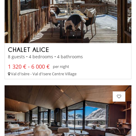
CHALET ALICE
8 guests • 4 bedrooms • 4 bathrooms
1 320 € - 6 000 €
per night
Val d'Isère - Val d'Isere Centre Village