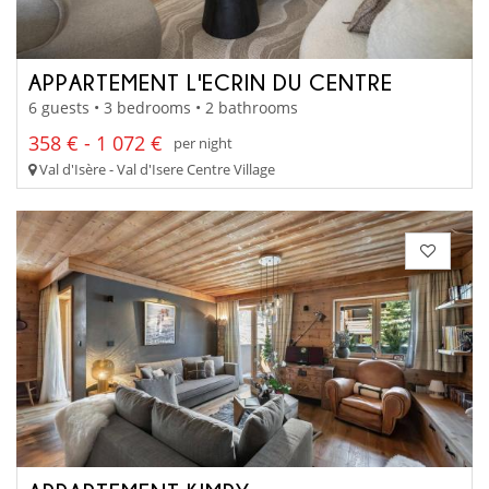
APPARTEMENT L'ECRIN DU CENTRE
6 guests • 3 bedrooms • 2 bathrooms
358 € - 1 072 €
per night
Val d'Isère - Val d'Isere Centre Village