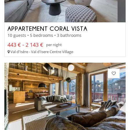
APPARTEMENT CORAL VISTA
10 guests • 5 bedrooms • 3 bathrooms
443 € - 2 143 €
per night
Val d'Isère - Val d'Isere Centre Village