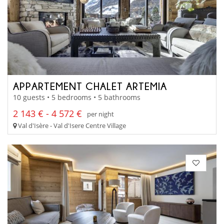
APPARTEMENT CHALET ARTEMIA
10 guests • 5 bedrooms • 5 bathrooms
2 143 € - 4 572 €
per night
Val d'Isère - Val d'Isere Centre Village