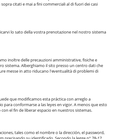
sopra citati e mai a fini commerciali al di fuori dei casi
dicarvi lo sato della vostra prenotazione nel nostro sistema
amo inoltre delle precauzioni amministrative, fisiche e
stro sistema. Alberghiamo il sito presso un centro dati che
re messe in atto riducano l'eventualità di problemi di
Puede que modificamos esta práctica con arreglo a
io para conformarse a las leyes en vigor. A menos que esto
con el fin de liberar espacio en nuestros sistemas.
ciones, tales como el nombre o la dirección, el password,
m precisando su identificado. Secondo la legge n° 78-17