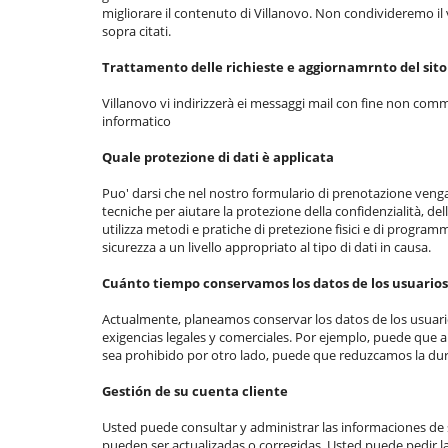
migliorare il contenuto di Villanovo. Non condivideremo il vos
sopra citati.
Trattamento delle richieste e aggiornamrnto del sito
Villanovo vi indirizzerà ei messaggi mail con fine non comm
informatico
Quale protezione di dati è applicata
Puo' darsi che nel nostro formulario di prenotazione vengan
tecniche per aiutare la protezione della confidenzialità, de
utilizza metodi e pratiche di pretezione fisici e di progr
sicurezza a un livello appropriato al tipo di dati in causa.
Cuánto tiempo conservamos los datos de los usuarios
Actualmente, planeamos conservar los datos de los usuario
exigencias legales y comerciales. Por ejemplo, puede que a
sea prohibido por otro lado, puede que reduzcamos la durac
Gestión de su cuenta cliente
Usted puede consultar y administrar las informaciones de s
pueden ser actualizadas o corregidas. Usted puede pedir l