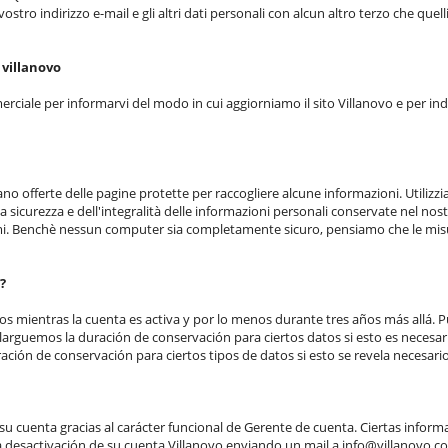
tro indirizzo e-mail e gli altri dati personali con alcun altro terzo che quelli 
 villanovo
erciale per informarvi del modo in cui aggiorniamo il sito Villanovo e per in
o offerte delle pagine protette per raccogliere alcune informazioni. Utilizzi
lla sicurezza e dell'integralità delle informazioni personali conservate nel no
ammi. Benchè nessun computer sia completamente sicuro, pensiamo che le misu
?
s mientras la cuenta es activa y por lo menos durante tres años más allá. 
larguemos la duración de conservación para ciertos datos si esto es necesar
ión de conservación para ciertos tipos de datos si esto se revela necesario 
u cuenta gracias al carácter funcional de Gerente de cuenta. Ciertas informa
a desactivación de su cuenta Villanovo enviando un mail a info@villanovo.co