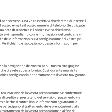
r iscrivervi. Una volta iscritti, vi chiederemo di inserire il
l vostro e-mail e il vostro numero di telefono. Se utilizzate
ua data di scadenza e il codice cvc. Vi chiediamo,
to e vi rispondiamo con le informazioni del conto che vi
e delle informazioni sulla configurazione del vostro pc.
net. Verifichiamo e raccogliamo queste informazioni per
e alla navigazione del vostro pc sul nostro sito (pagine
i che ci avete appena fornito. Cosi, durante una visita
cookies configurando opportunamente il vostro navigatore.
a realizzazione della vostra prenotazione. Se confermate
a di credito al prestatario del servizio di pagamento via
ibile che si controllino le informazoni riguardanti la
che partecipano al trattamento delle prenotazioni o alla
 trattamento della vostra prenotazione o al fine di