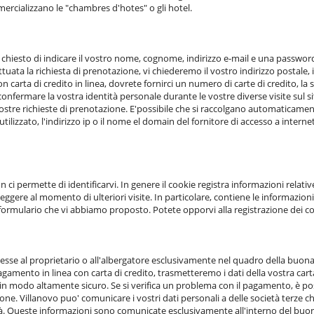
mercializzano le "chambres d'hotes" o gli hotel.
chiesto di indicare il vostro nome, cognome, indirizzo e-mail e una password pe
tuata la richiesta di prenotazione, vi chiederemo il vostro indirizzo postale, i
rta di credito in linea, dovrete fornirci un numero di carte di credito, la s
nfermare la vostra identità personale durante le vostre diverse visite sul si
ostre richieste di prenotazione. E'possibile che si raccolgano automaticament
tilizzato, l'indirizzo ip o il nome el domain del fornitore di accesso a inter
i permette di identificarvi. In genere il cookie registra informazioni relativ
eggere al momento di ulteriori visite. In particolare, contiene le informazion
formulario che vi abbiamo proposto. Potete opporvi alla registrazione dei 
esse al proprietario o all'albergatore esclusivamente nel quadro della buon
agamento in linea con carta di credito, trasmetteremo i dati della vostra cart
in modo altamente sicuro. Se si verifica un problema con il pagamento, è poss
one. Villanovo puo' comunicare i vostri dati personali a delle società terze 
lità. Queste informazioni sono comunicate esclusivamente all'interno del buon