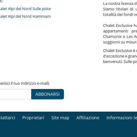
ti
La nostra licenza d
halet Alpi del Nord Sulle piste
Siamo titolari di 
totalità dei fondi ve
chalet Alpi del Nord Hammam
Chalet Exclusive h
appartamenti pre
Chamonix e Les Arc
soggiorni su misur
Chalet Exclusive è 
d'eccezione e grand
benvenuti, Sulle p
risci il tuo indirizzo e-mail)
ABBONARSI
tattarci
Proprietari
Site map
Affiliazione
Informazioni le