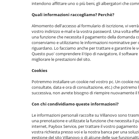
intendono affittare uno o più beni, gli albergatori che com
Quali informazioni raccogliamo? Perchè?
Almomento dell'accesso al formulario di iscrizione, vi verrà 
vostro indirizzo e-mail e la vostra password. Una volta effet
una funzione che necessita il pagamento della domanda con ca
conserviamo e utilizziamo le informazioni nominative per co
riguardano. Lo facciamo anche per trattare e garantire le v
Questo puo' comprendere il tipo di navigatore, il software u
migliorare le prestazioni del sito.
Cookies
Potremmo installare un cookie nel vostro pc. Un cookie non c
consultate, data e ora di consultazione, etc.) che potremo l
successiva, non avrete bisogno di riempire nuovamente il 
Con chi condividiamo queste informazioni?
Le informazioni personali raccolte su Villanovo sono trasm
una prenotazione e utilizzate la funzione che necessita il p
internet, Paybox Service, per trattare il vostro pagamento 
vostra richiesta presso voi e la nostra banca per una soluzi
gestione del sito Villanovo o di alcune delle sue funziona