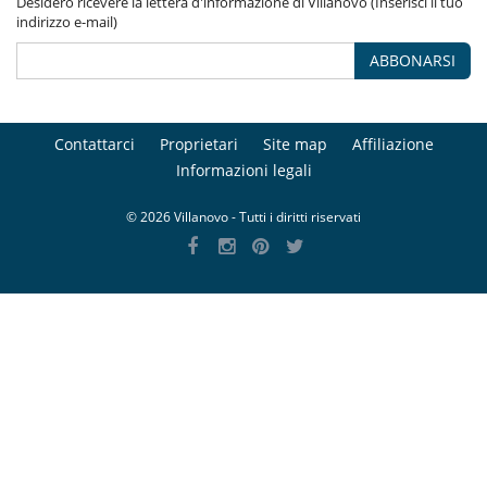
Desidero ricevere la lettera d'informazione di Villanovo (Inserisci il tuo
indirizzo e-mail)
ABBONARSI
Contattarci
Proprietari
Site map
Affiliazione
Informazioni legali
© 2026 Villanovo - Tutti i diritti riservati