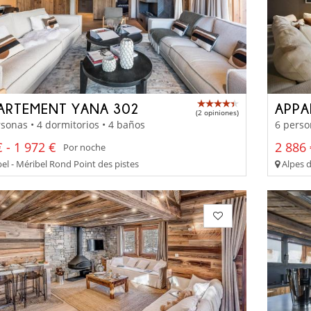
ARTEMENT YANA 302
APPA
(2 opiniones)
sonas • 4 dormitorios • 4 baños
6 perso
 - 1 972 €
2 886 
Por noche
el - Méribel Rond Point des pistes
Alpes d