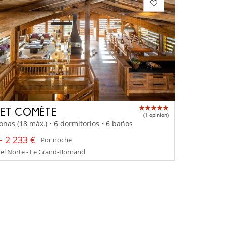
ET COMÈTE
(1 opinion)
onas (18 máx.) • 6 dormitorios • 6 baños
- 2 233 €
Por noche
el Norte - Le Grand-Bornand