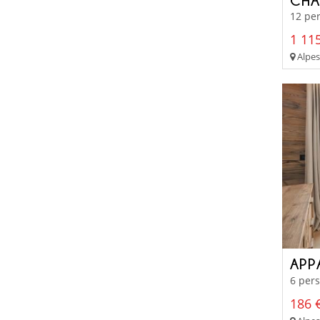
12 per
1 115
Alpes
APP
6 pers
186 €