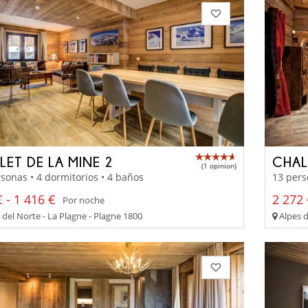
LET DE LA MINE 2
CHAL
(1 opinion)
sonas • 4 dormitorios • 4 baños
13 pers
 - 1 416 €
2 272 
Por noche
del Norte - La Plagne - Plagne 1800
Alpes d