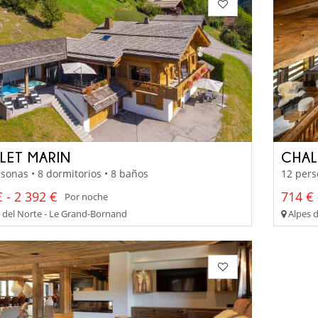
LET MARIN
CHAL
sonas • 8 dormitorios • 8 baños
12 pers
 - 2 392 €
714 € 
Por noche
 del Norte - Le Grand-Bornand
Alpes d