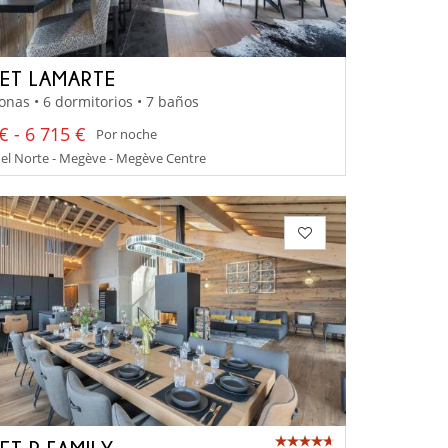
ET LAMARTE
onas • 6 dormitorios • 7 baños
€ - 6 715 €
Por noche
el Norte - Megève - Megève Centre
ET R FAMILY