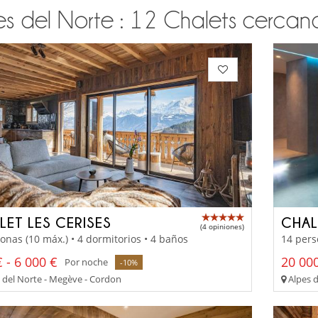
s del Norte : 12 Chalets cercanas
LET LES CERISES
CHAL
(4 opiniones)
onas (10 máx.) • 4 dormitorios • 4 baños
14 pers
 - 6 000 €
20 000
Por noche
-10%
 del Norte - Megève - Cordon
Alpes d