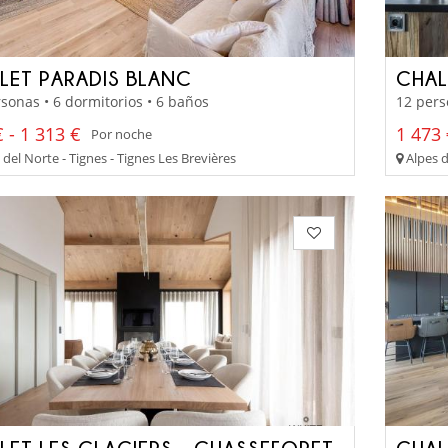
LET PARADIS BLANC
CHAL
sonas • 6 dormitorios • 6 baños
12 pers
 - 1 313 €
1 473 
Por noche
del Norte - Tignes - Tignes Les Brevières
Alpes d
LET LES GLACIERS - CHASSEFORET
CHAL