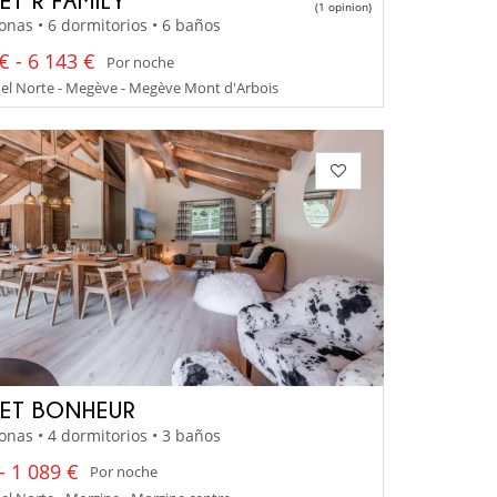
(1 opinion)
onas • 6 dormitorios • 6 baños
€ - 6 143 €
Por noche
el Norte - Megève - Megève Mont d'Arbois
ET BONHEUR
onas • 4 dormitorios • 3 baños
- 1 089 €
Por noche