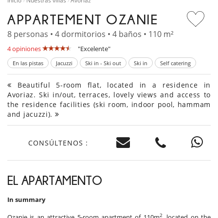
Inicio
Nuestras villas
Avoriaz
APPARTEMENT OZANIE
8 personas • 4 dormitorios • 4 baños • 110 m²
4 opiniones
"Excelente"
En las pistas
Jacuzzi
Ski in - Ski out
Ski in
Self catering
Beautiful 5-room flat, located in a residence in
Avoriaz. Ski in/out, terraces, lovely views and access to
the residence facilities (ski room, indoor pool, hammam
and jacuzzi).
CONSÚLTENOS :
EL APARTAMENTO
In summary
2
Ozanie is an attractive 5-room apartment of 110m
, located on the