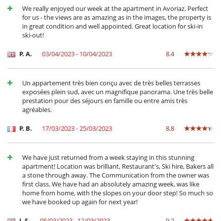
Salón y comedor en el mismo espacio
We really enjoyed our week at the apartment in Avoriaz. Perfect
for us - the views are as amazing as in the images, the property is
Para sus comidas
in great condition and well appointed. Great location for ski-in
Cocine usted mismo
ski-out!
P. A.
03/04/2023 - 10/04/2023
8.4
Un appartement très bien conçu avec de très belles terrasses
exposées plein sud, avec un magnifique panorama. Une très belle
prestation pour des séjours en famille ou entre amis très
agréables.
P. B.
17/03/2023 - 25/03/2023
8.8
We have just returned from a week staying in this stunning
apartment! Location was brilliant, Restaurant's, Ski hire, Bakers all
a stone through away. The Communication from the owner was
first class. We have had an absolutely amazing week, was like
home from home, with the slopes on your door step! So much so
we have booked up again for next year!
J. S.
05/03/2023 - 12/03/2023
9.2