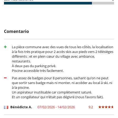
Equipos, instalaciones, eventos
Ascensor
Niños
Casa no apta para niños
Comentario
Juegos de mesa para niños
Libros infantiles
Los niños son bienvenidos
La pièce commune avec des vues de tous les côtés, la localisation
à la fois très pratique pour 2 accès skis aux pieds vers 2 télésièges
Ocios y actividades deportivas
différents ; et en plein cœur du village avec ambiance,
Acceso a internet (wifi)
restaurants.
Cartas y juegos de mesa
À deux pas du parking privé.
Hammam
Piscine accessible très facilement.
Libros
Music speaker
Pas assez de badges pour 8 personnes, sachant qu’on ne peut
Piscina interior climatizada
que sortir sans badge mais ni monter, ni accéder au local à ski, ni
Ski room
à la piscine.
TV
Un aspirateur inutilisable car complètement saturé.
Et un congélateur qui n’était pas dégivré (nous l’avons fait).
Para su comodidad y agrado
Calefacción central
Bénédicte A.
07/02/2026 - 14/02/2026
9.2
Chimenea
Jacuzzi interior