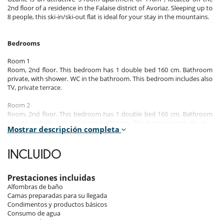
2nd floor of a residence in the Falaise district of Avoriaz. Sleeping up to
8 people, this ski-in/ski-out flat is ideal for your stay in the mountains.
Bedrooms
Room 1
Room, 2nd floor. This bedroom has 1 double bed 160 cm. Bathroom
private, with shower. WC in the bathroom. This bedroom includes also
TV, private terrace.
Room 2
Room, 2nd floor. This bedroom has 1 double bed 160 cm. Bathroom
private, with shower. WC in the bathroom. This bedroom includes also
Mostrar descripción completa
TV, balcony.
Room 3
INCLUIDO
Room, 2nd floor. This bedroom has 1 double bed 160 cm. Bathroom
private, with shower. WC are shared. This bedroom includes also TV,
balcony.
Prestaciones incluidas
Alfombras de baño
Room 4
Camas preparadas para su llegada
Room, 2nd floor. This bedroom has 1 twin beds Super king size.
Condimentos y productos básicos
Bathroom private, with bathtub. WC are shared. This bedroom
Consumo de agua